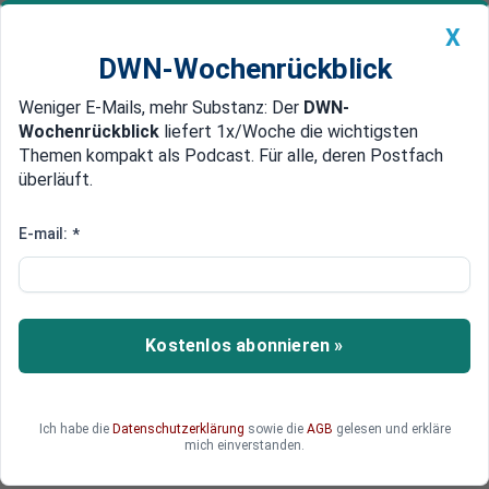
X
DWN-Wochenrückblick
Weniger E-Mails, mehr Substanz: Der
DWN-
Geldanlage Premium
Newsticker
MEIN DWN:
Wochenrückblick
liefert 1x/Woche die wichtigsten
Edelmetalle
DWN-Magazin
China
Themen kompakt als Podcast. Für alle, deren Postfach
überläuft.
DWN-Wochenrückblick
Auto Premium
3,1 Milliarden Euro fehlen
E-mail:
*
Frankreich: Macron schafft
Vermögenssteuer ab
Frankreich hat die Vermögenssteuer
Kostenlos abonnieren »
abgeschafft. Die Linksparteien sind empört.
Ich habe die
Datenschutzerklärung
sowie die
AGB
gelesen und erkläre
mich einverstanden.
Deutsche Wirtschaftsnachrichten