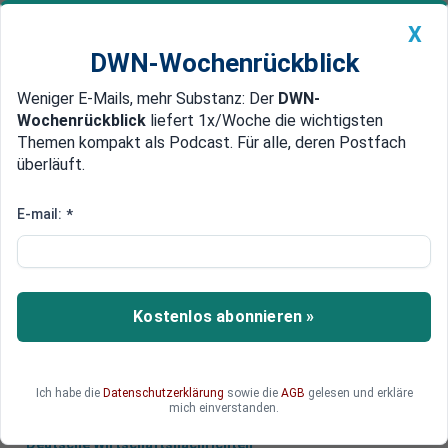
X
DWN-Wochenrückblick
Weniger E-Mails, mehr Substanz: Der
DWN-
Geldanlage Premium
Newsticker
MEIN DWN:
Wochenrückblick
liefert 1x/Woche die wichtigsten
Edelmetalle
DWN-Magazin
China
Themen kompakt als Podcast. Für alle, deren Postfach
überläuft.
DWN-Wochenrückblick
Auto Premium
Südkoreaner vorweg
E-mail:
*
Bitcoin wird weltweit an
Geldautomaten verfügbar
Einer der weltweit führenden Hersteller von
Kostenlos abonnieren »
Geldautomaten will Bitcoin auch über seine
Geräte in Europa vertreiben.
Ich habe die
Datenschutzerklärung
sowie die
AGB
gelesen und erkläre
mich einverstanden.
Deutsche Wirtschaftsnachrichten