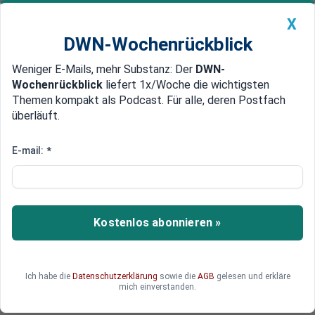
X
DWN-Wochenrückblick
Weniger E-Mails, mehr Substanz: Der
DWN-
Geldanlage Premium
Newsticker
MEIN DWN:
Wochenrückblick
liefert 1x/Woche die wichtigsten
Edelmetalle
DWN-Magazin
China
Themen kompakt als Podcast. Für alle, deren Postfach
überläuft.
DWN-Wochenrückblick
Auto Premium
Felder im Mittelmeer
E-mail:
*
EU investiert hunderte Millionen
in Energie-Infrastruktur
Die EU tätigt umfangreiche Investitionen in den
Kostenlos abonnieren »
Ausbau ihrer Energieinfrastruktur.
Ich habe die
Datenschutzerklärung
sowie die
AGB
gelesen und erkläre
mich einverstanden.
Deutsche Wirtschaftsnachrichten