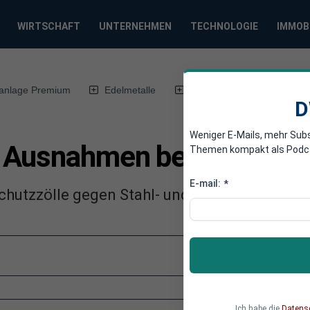
WIRTSCHAFT
UNTERNEHMEN
TECHNOLOGIE
IMMOB
anlage Premium
Edelmetalle
DWN-Magazin
Chin
D
Weniger E-Mails, mehr Sub
 Ausnahmen bei US-Schut
Themen kompakt als Podcast
E-mail:
*
chutzzölle gegen Stahl- und Aluminium-Impor
Ich habe die
Datens