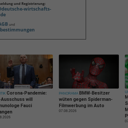
meldung und Registrierung:
@deutsche-wirtschafts-
.de
AGB
und
zbestimmungen
U
Corona-Pandemie:
BMW-Besitzer
ITIK
PANORAMA
M
Ausschuss will
wüten gegen Spiderman-
S
munologe Fauci
Filmwerbung im Auto
M
07.08.2026
langen
P
8.2026
0