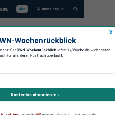
Anmelden
Abo
ILIEN
X
a
DWN-Wochenrückblick
WN-Wochenrückblick
stanz: Der
DWN-Wochenrückblick
liefert 1x/Woche die wichtigsten
zöllen
. Für alle, deren Postfach überläuft.
te verhängt.
Kostenlos abonnieren »
chutzerklärung
sowie die
AGB
gelesen und erkläre mich einverstanden.