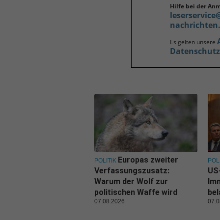
Hilfe bei der An
leserservice
nachrichten
Es gelten unsere
Datenschut
Europas zweiter
POLITIK
POL
Verfassungszusatz:
US-
Warum der Wolf zur
Im
politischen Waffe wird
be
07.08.2026
07.0