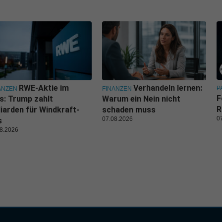
RWE-Aktie im
Verhandeln lernen:
P
ANZEN
FINANZEN
F
s: Trump zahlt
Warum ein Nein nicht
R
liarden für Windkraft-
schaden muss
0
07.08.2026
s
8.2026