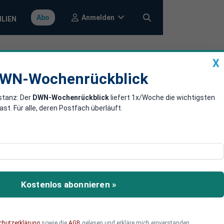
Anmelden
Abo
ILIEN
X
a
DWN-Wochenrückblick
WN-Wochenrückblick
stanz: Der
DWN-Wochenrückblick
liefert 1x/Woche die wichtigsten
wahl: Mann
. Für alle, deren Postfach überläuft.
men, als Bundeskanzlerin
Kostenlos abonnieren »
chutzerklärung
sowie die
AGB
gelesen und erkläre mich einverstanden.