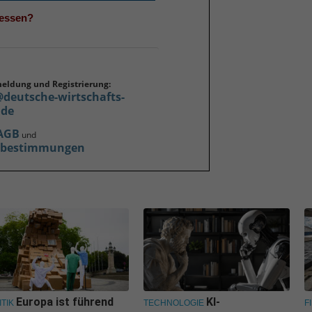
gessen?
meldung und Registrierung:
@deutsche-wirtschafts-
.de
AGB
und
zbestimmungen
Europa ist führend
KI-
ITIK
TECHNOLOGIE
F