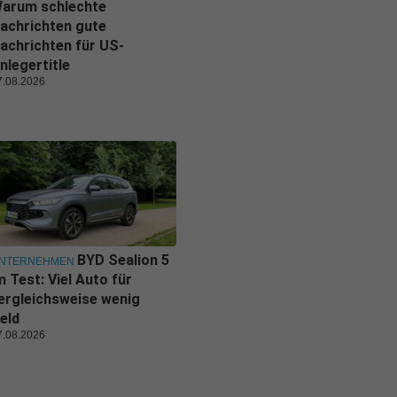
arum schlechte
achrichten gute
achrichten für US-
nlegertitle
7.08.2026
BYD Sealion 5
NTERNEHMEN
m Test: Viel Auto für
ergleichsweise wenig
eld
7.08.2026