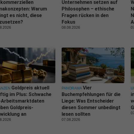
 kommerziellen
Unternehmen setzen auf
W
imakonzepten: Warum
Philosophen – ethische
N
ingt es nicht, diese
Fragen rücken in den
N
zusetzen?
Fokus
A
8.2026
08.08.2026
0
Goldpreis aktuell
Vier
ANZEN
PANORAMA
U
ftig im Plus: Schwache
Buchempfehlungen für die
i
-Arbeitsmarktdaten
Liege: Was Entscheider
v
iben Goldpreis-
diesen Sommer unbedingt
G
0
wicklung an
lesen sollten
8.2026
07.08.2026