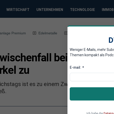
WIRTSCHAFT
UNTERNEHMEN
TECHNOLOGIE
IMMOB
anlage Premium
Edelmetalle
DWN-Magazin
Chin
D
Weniger E-Mails, mehr Sub
Zwischenfall bei Kanzler
Themen kompakt als Podcast
rkel zu
E-mail:
*
chstags ist es zu einem Zwischenfall gekom
eß.
Ich habe die
Datens