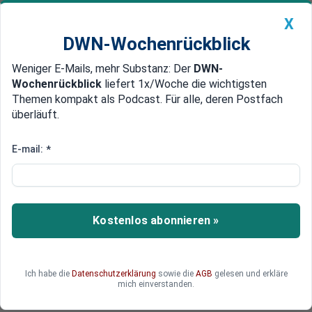
X
DWN-Wochenrückblick
Weniger E-Mails, mehr Substanz: Der
DWN-
Geldanlage Premium
Newsticker
MEIN DWN:
Wochenrückblick
liefert 1x/Woche die wichtigsten
Edelmetalle
DWN-Magazin
China
Themen kompakt als Podcast. Für alle, deren Postfach
überläuft.
DWN-Wochenrückblick
Auto Premium
Zugang zum Bargeld wird
E-mail:
*
schwieriger – Verbände
stemmen sich dagegen
Kostenlos abonnieren »
Die Hürden für Barzahler wachsen: Ob an SB-
Kassen, beim Ticketkauf oder im Schwimmbad –
wer bar zahlen will, steht oft vor verschlossenen
Türen. 14 Organisationen schlagen deshalb in
Ich habe die
Datenschutzerklärung
sowie die
AGB
gelesen und erkläre
mich einverstanden.
einem gemeinsamen Appell Alarm.