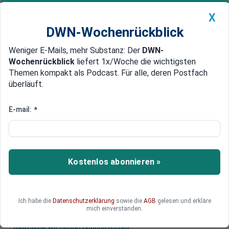
X
DWN-Wochenrückblick
Weniger E-Mails, mehr Substanz: Der
DWN-
Geldanlage Premium
Newsticker
MEIN DWN:
Wochenrückblick
liefert 1x/Woche die wichtigsten
Edelmetalle
DWN-Magazin
China
Themen kompakt als Podcast. Für alle, deren Postfach
überläuft.
DWN-Wochenrückblick
Auto Premium
US-Armee bleibt in Syrien
E-mail:
*
Pentagon: US-Soldaten bleiben
in Incirlik in der Türkei
Das Pentagon weist Berichte zurück, wonach die
Kostenlos abonnieren »
USA ihre Truppen aus der Türkei und Katar
abziehen wollten.
Ich habe die
Datenschutzerklärung
sowie die
AGB
gelesen und erkläre
mich einverstanden.
Deutsche Wirtschaftsnachrichten