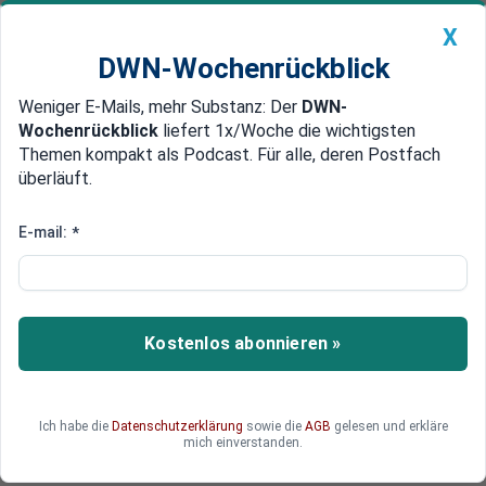
X
DWN-Wochenrückblick
Weniger E-Mails, mehr Substanz: Der
DWN-
Geldanlage Premium
Newsticker
MEIN DWN:
Wochenrückblick
liefert 1x/Woche die wichtigsten
Edelmetalle
DWN-Magazin
China
Themen kompakt als Podcast. Für alle, deren Postfach
überläuft.
DWN-Wochenrückblick
Auto Premium
Javelin aus den USA
E-mail:
*
Gegen Russland: Ukraine beginnt
Training für Panzerabwehr-
Raketen
Kostenlos abonnieren »
Die Ukraine beginnt mit dem Training ihrer Armee
an den neuen, aus den USA gelieferten Waffen.
Ich habe die
Datenschutzerklärung
sowie die
AGB
gelesen und erkläre
mich einverstanden.