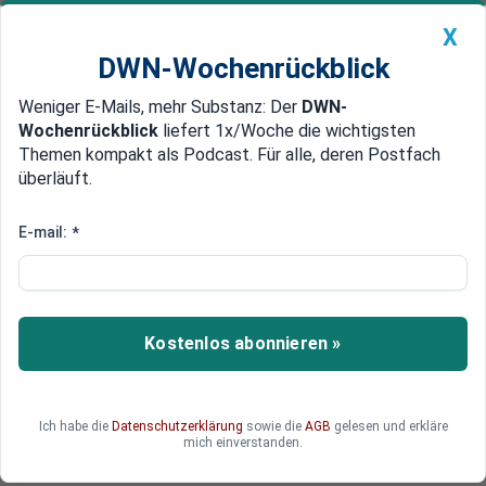
X
DWN-Wochenrückblick
Weniger E-Mails, mehr Substanz: Der
DWN-
Geldanlage Premium
Newsticker
MEIN DWN:
Wochenrückblick
liefert 1x/Woche die wichtigsten
Edelmetalle
DWN-Magazin
China
Themen kompakt als Podcast. Für alle, deren Postfach
überläuft.
DWN-Wochenrückblick
Auto Premium
Keine Ratifizierung
E-mail:
*
Gegen die EU: Italien will CETA
platzen lassen
Italien wird völlig überraschend das
Kostenlos abonnieren »
Handelsabkommen mit Kanada nicht ratifizieren.
Ich habe die
Datenschutzerklärung
sowie die
AGB
gelesen und erkläre
mich einverstanden.
Deutsche Wirtschaftsnachrichten