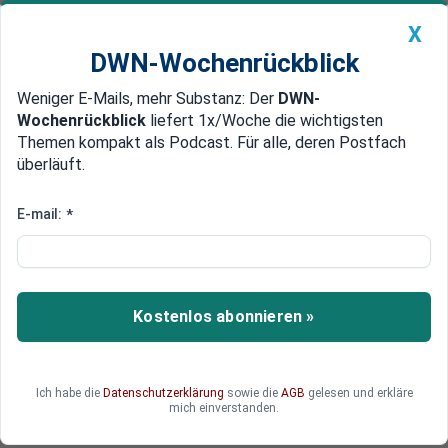
X
DWN-Wochenrückblick
Weniger E-Mails, mehr Substanz: Der
DWN-
Geldanlage Premium
Newsticker
MEIN DWN:
Wochenrückblick
liefert 1x/Woche die wichtigsten
Edelmetalle
DWN-Magazin
China
Themen kompakt als Podcast. Für alle, deren Postfach
überläuft.
DWN-Wochenrückblick
Auto Premium
Budget-Löcher stopfen
E-mail:
*
EU-Steuerpläne: Der
Binnenmarkt wird zur Farce
Neue Steuerpläne der EU drohen, den
Kostenlos abonnieren »
Binnenmarkt zur Farce werden zu lassen.
Ich habe die
Datenschutzerklärung
sowie die
AGB
gelesen und erkläre
mich einverstanden.
Ronald Barazon
Deutsche Wirtschaftsnachrichten
,