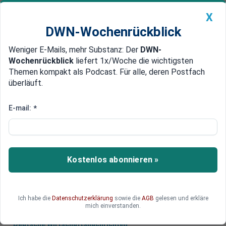
X
DWN-Wochenrückblick
Weniger E-Mails, mehr Substanz: Der
DWN-
Geldanlage Premium
Newsticker
MEIN DWN:
Wochenrückblick
liefert 1x/Woche die wichtigsten
Edelmetalle
DWN-Magazin
China
Themen kompakt als Podcast. Für alle, deren Postfach
überläuft.
DWN-Wochenrückblick
Auto Premium
Blockchain-Monitor vom 21. August
E-mail:
*
Südkorea entwickelt
Rechtsrahmen für Blockchain
In Südkorea entwickeln Experten einen
Kostenlos abonnieren »
rechtlichen Rahmen zur Anwendung der
Blockchain.
Ich habe die
Datenschutzerklärung
sowie die
AGB
gelesen und erkläre
mich einverstanden.
Deutsche Wirtschaftsnachrichten