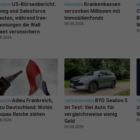
US-Börsenbericht:
Krankenkassen
ANZEN
FINANZEN
W
ing und Salesforce
verzocken Millionen mit
C
asten, während Iran-
Immobilienfonds
B
06.08.2026
nnungen die Wall
W
0
eet verunsichern
8.2026
Adieu Frankreich,
BYD Sealion 5
ANZEN
UNTERNEHMEN
T
eu Deutschland: Wohin
im Test: Viel Auto für
z
opas Reiche ziehen
vergleichsweise wenig
W
8.2026
0
Geld
06.08.2026