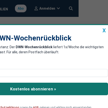
Anmelden
Abo
ILIEN
X
a
DWN-Wochenrückblick
WN-Wochenrückblick
stanz: Der
DWN-Wochenrückblick
liefert 1x/Woche die wichtigsten
erde gegen
. Für alle, deren Postfach überläuft.
en das neue
tlichen Gleichbehandlung
Kostenlos abonnieren »
chutzerklärung
sowie die
AGB
gelesen und erkläre mich einverstanden.