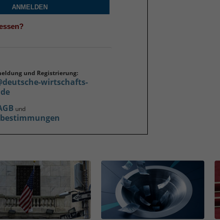
ANMELDEN
gessen?
meldung und Registrierung:
@deutsche-wirtschafts-
.de
AGB
und
zbestimmungen