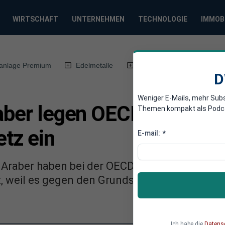
WIRTSCHAFT
UNTERNEHMEN
TECHNOLOGIE
IMMOB
anlage Premium
Edelmetalle
DWN-Magazin
Chin
D
Weniger E-Mails, mehr Sub
raber legen OECD-Beschw
Themen kompakt als Podcast
tz ein
E-mail:
*
en Araber haben bei der OECD Beschwerde geg
, weil es gegen den Grundsatz der wirtschaf
Ich habe die
Datens