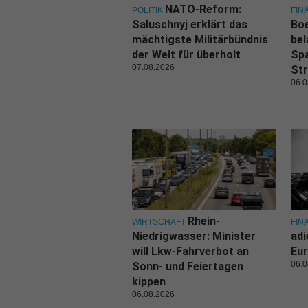
NATO-Reform:
POLITIK
FIN
Saluschnyj erklärt das
Boe
mächtigste Militärbündnis
bel
der Welt für überholt
Spa
07.08.2026
Str
06.0
Rhein-
WIRTSCHAFT
FIN
Niedrigwasser: Minister
adi
will Lkw-Fahrverbot an
Eur
06.0
Sonn- und Feiertagen
kippen
06.08.2026