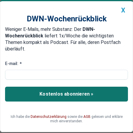
X
DWN-Wochenrückblick
Weniger E-Mails, mehr Substanz: Der
DWN-
Geldanlage Premium
Newsticker
MEIN DWN:
Wochenrückblick
liefert 1x/Woche die wichtigsten
Edelmetalle
DWN-Magazin
China
Themen kompakt als Podcast. Für alle, deren Postfach
überläuft.
DWN-Wochenrückblick
Auto Premium
Nur noch 26 Prozent
E-mail:
*
Umfrage: Union fällt bundesweit
auf Allzeit-Tief
Die Union ist einer Umfrage zufolge bundesweit
Kostenlos abonnieren »
auf ein Allzeit-Tief abgestürzt.
Ich habe die
Datenschutzerklärung
sowie die
AGB
gelesen und erkläre
mich einverstanden.
Deutsche Wirtschaftsnachrichten