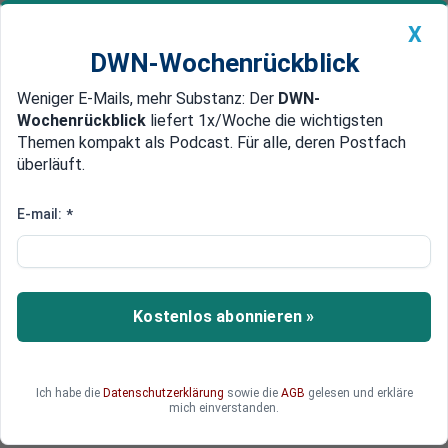
X
DWN-Wochenrückblick
Weniger E-Mails, mehr Substanz: Der
DWN-
Geldanlage Premium
Newsticker
MEIN DWN:
Wochenrückblick
liefert 1x/Woche die wichtigsten
Edelmetalle
DWN-Magazin
China
Themen kompakt als Podcast. Für alle, deren Postfach
überläuft.
DWN-Wochenrückblick
Auto Premium
MBS baut Geheimdienst um
E-mail:
*
Saudi-Arabien: Khashoggi starb
nach Faustkampf in Konsulat in
Istanbul
Kostenlos abonnieren »
Saudi-Arabien hat den Tod von Jamal Khashoggi
bekanntgegeben. Nun soll der Geheimdienst
umgebaut werden.
Ich habe die
Datenschutzerklärung
sowie die
AGB
gelesen und erkläre
mich einverstanden.