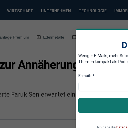
WIRTSCHAFT
UNTERNEHMEN
TECHNOLOGIE
IMMOB
anlage Premium
Edelmetalle
DWN-Magazin
Chin
D
Weniger E-Mails, mehr Sub
t zur Annäherung Deutsch
Themen kompakt als Podcast
E-mail:
*
rte Faruk Sen erwartet eine privilegierte Par
Ich habe die
Datens