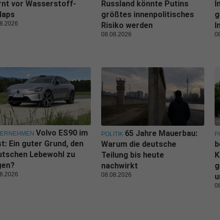
nt vor Wasserstoff-
Russland könnte Putins
I
laps
größtes innenpolitisches
g
8.2026
Risiko werden
I
08.08.2026
0
Volvo ES90 im
65 Jahre Mauerbau:
TERNEHMEN
POLITIK
P
t: Ein guter Grund, den
Warum die deutsche
b
utschen Lebewohl zu
Teilung bis heute
K
gen?
nachwirkt
g
8.2026
08.08.2026
u
0