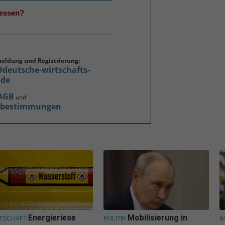
gessen?
meldung und Registrierung:
@deutsche-wirtschafts-
.de
AGB
und
zbestimmungen
Energieriese
Mobilisierung in
TSCHAFT
POLITIK
I