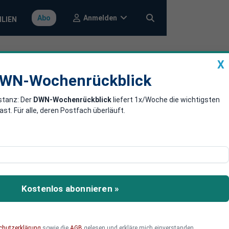
Anmelden
Abo
ILIEN
X
a
DWN-Wochenrückblick
WN-Wochenrückblick
stanz: Der
DWN-Wochenrückblick
liefert 1x/Woche die wichtigsten
lands und der
. Für alle, deren Postfach überläuft.
tnerschaft der Türkei mit
Kostenlos abonnieren »
chutzerklärung
sowie die
AGB
gelesen und erkläre mich einverstanden.