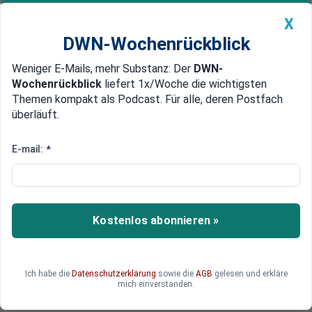
X
DWN-Wochenrückblick
Weniger E-Mails, mehr Substanz: Der
DWN-
Geldanlage Premium
Newsticker
MEIN DWN:
Wochenrückblick
liefert 1x/Woche die wichtigsten
Edelmetalle
DWN-Magazin
China
Themen kompakt als Podcast. Für alle, deren Postfach
überläuft.
DWN-Wochenrückblick
Auto Premium
Irland verliert
E-mail:
*
EZB will Italiener Enria zum
obersten Banken-Aufseher
machen
Kostenlos abonnieren »
Die EZB hat sich entschlossen, einem Italiener
das Amt des obersten Bankenaufsehers
anzuvertrauen.
Ich habe die
Datenschutzerklärung
sowie die
AGB
gelesen und erkläre
mich einverstanden.