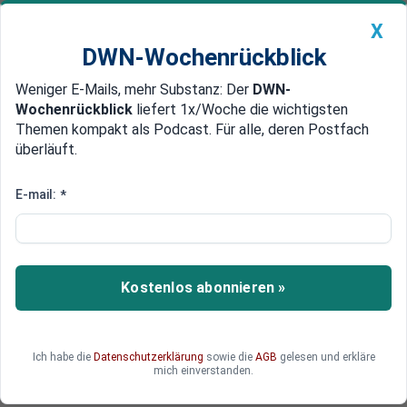
X
DWN-Wochenrückblick
Weniger E-Mails, mehr Substanz: Der
DWN-
Geldanlage Premium
Newsticker
MEIN DWN:
Wochenrückblick
liefert 1x/Woche die wichtigsten
Edelmetalle
DWN-Magazin
China
Themen kompakt als Podcast. Für alle, deren Postfach
überläuft.
DWN-Wochenrückblick
Auto Premium
Trump in den USA unter Druck
E-mail:
*
Trump sagt Gipfel-Treffen mit
Putin ab
Der Gipfel zwischen US-Präsident Trump und
Kostenlos abonnieren »
Russlands Präsident Putin ist geplatzt. Einer der
Gründe dürfte sein, dass Trumps früherer Anwalt
eine für den Präsidenten unangenehmen
Ich habe die
Datenschutzerklärung
sowie die
AGB
gelesen und erkläre
Aussage in den Mueller-Ermittlungen gemacht
mich einverstanden.
hat.