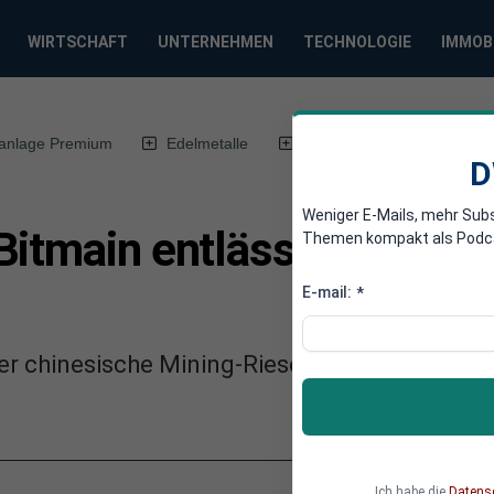
WIRTSCHAFT
UNTERNEHMEN
TECHNOLOGIE
IMMOB
anlage Premium
Edelmetalle
DWN-Magazin
Chin
D
Weniger E-Mails, mehr Sub
itmain entlässt offenbar
Themen kompakt als Podcast
E-mail:
*
r chinesische Mining-Riese Bitmain fast die H
Ich habe die
Datens