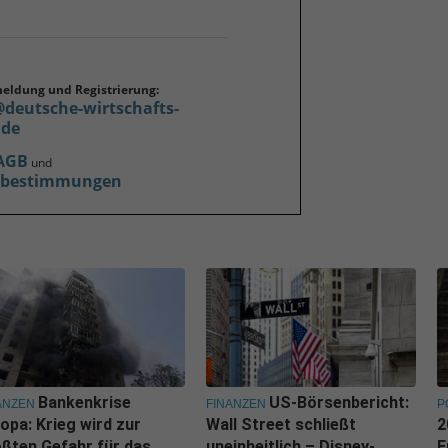
meldung und Registrierung:
@deutsche-wirtschafts-
.de
AGB
und
zbestimmungen
Bankenkrise
US-Börsenbericht:
ANZEN
FINANZEN
P
opa: Krieg wird zur
Wall Street schließt
2
ßten Gefahr für das
uneinheitlich – Disney-
E