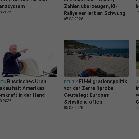
nanzsystem
Zahlen überzeugen, KI-
b
8.2026
0
Rallye verliert an Schwung
05.08.2026
Russisches Uran:
EU-Migrationspolitik
ITIK
POLITIK
U
skau hält Amerikas
vor der Zerreißprobe:
i
mkraft in der Hand
Ceuta legt Europas
v
8.2026
Schwäche offen
G
05.08.2026
0