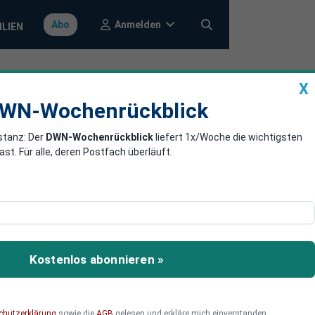
Anmelden
Abo
ILIEN
X
a
DWN-Wochenrückblick
WN-Wochenrückblick
stanz: Der
DWN-Wochenrückblick
liefert 1x/Woche die wichtigsten
 Hälfte der
. Für alle, deren Postfach überläuft.
älfte seiner Mitarbeiter
Kostenlos abonnieren »
chutzerklärung
sowie die
AGB
gelesen und erkläre mich einverstanden.