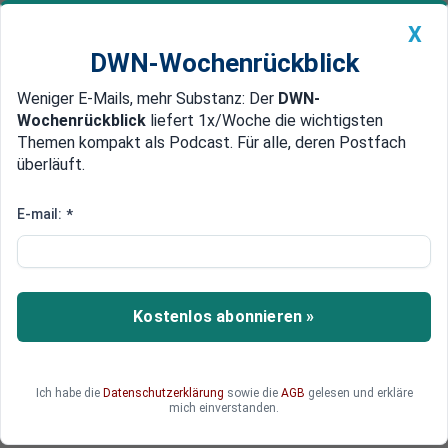
X
DWN-Wochenrückblick
Weniger E-Mails, mehr Substanz: Der
DWN-
Geldanlage Premium
Newsticker
MEIN DWN:
Wochenrückblick
liefert 1x/Woche die wichtigsten
Edelmetalle
DWN-Magazin
China
Themen kompakt als Podcast. Für alle, deren Postfach
überläuft.
DWN-Wochenrückblick
Auto Premium
Blockchain-Monitor vom 31. Januar
E-mail:
*
SWIFT schmiedet Allianz mit
Blockchain-Konsortium R3
Das globale Banken-Zahlungsnetzwerk SWIFT
Kostenlos abonnieren »
integriert seinen neuen Zahlungsstandard GPI
mit der Blockchain-basierten
Handelsfinanzierungsplattform von R3.
Ich habe die
Datenschutzerklärung
sowie die
AGB
gelesen und erkläre
mich einverstanden.