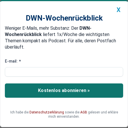
X
DWN-Wochenrückblick
Weniger E-Mails, mehr Substanz: Der
DWN-
Geldanlage Premium
Newsticker
MEIN DWN:
Wochenrückblick
liefert 1x/Woche die wichtigsten
Edelmetalle
DWN-Magazin
China
Themen kompakt als Podcast. Für alle, deren Postfach
überläuft.
DWN-Wochenrückblick
Auto Premium
Neue Studie
E-mail:
*
Windkraftanlagen töten täglich
Milliarden Insekten
Windkraftanlagen können für Vögel und
Kostenlos abonnieren »
Fledermäuse tödliche Fallen sein, das wissen
Artenschützer schon lange. Doch auch manchen
Insektenpopulationen könnten die Rotoren zu
Ich habe die
Datenschutzerklärung
sowie die
AGB
gelesen und erkläre
schaffen machen, haben Experten errechnet.
mich einverstanden.