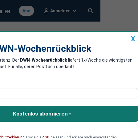
Anmelden
Abo
ILIEN
X
a
DWN-Wochenrückblick
WN-Wochenrückblick
stanz: Der
DWN-Wochenrückblick
liefert 1x/Woche die wichtigsten
ium-Rallye?
. Für alle, deren Postfach überläuft.
n phänomenalen Aufstieg
chen um 15 Prozent.
Kostenlos abonnieren »
chutzerklärung
sowie die
AGB
gelesen und erkläre mich einverstanden.