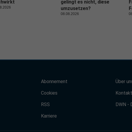
hwirkt
gelingt es nicht, diese
F
8.2026
umzusetzen?
F
08.08.2026
0
Abonnement
Über un
Cookies
Kontak
RSS
DWN - 
Karriere