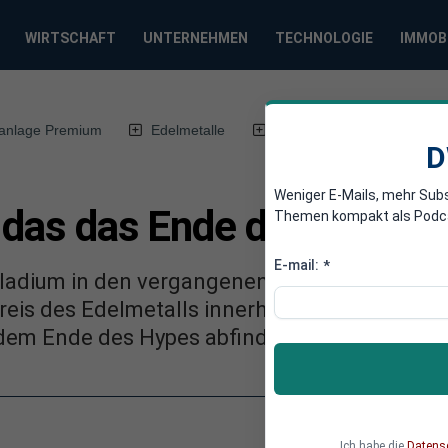
WIRTSCHAFT
UNTERNEHMEN
TECHNOLOGIE
IMMOB
anlage Premium
Edelmetalle
DWN-Magazin
Chin
D
Weniger E-Mails, mehr Sub
t das das Ende der Pallad
Themen kompakt als Podcast
E-mail:
*
ladium in den vergangenen drei Jahren eine
 Preis des Edelmetalls innerhalb von zwei Wo
 dem Ende des Hypes abfinden?
Ich habe die
Datens