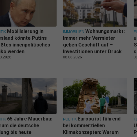
Mobilisierung in
Wohnungsmarkt:
ITIK
IMMOBILIEN
F
sland könnte Putins
Immer mehr Vermieter
u
ßtes innenpolitisches
geben Geschäft auf –
S
iko werden
Investitionen unter Druck
s
8.2026
08.08.2026
0
65 Jahre Mauerbau:
Europa ist führend
ITIK
POLITIK
T
rum die deutsche
bei kommerziellen
U
lung bis heute
Klimakonzepten: Warum
P