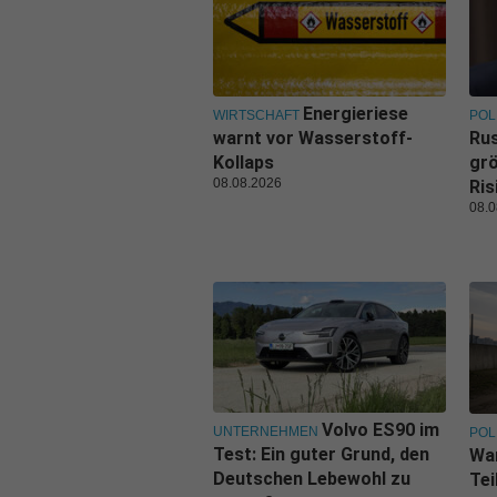
Energieriese
WIRTSCHAFT
POL
warnt vor Wasserstoff-
Rus
Kollaps
grö
08.08.2026
Ris
08.0
Volvo ES90 im
UNTERNEHMEN
POL
Test: Ein guter Grund, den
Wa
Deutschen Lebewohl zu
Tei