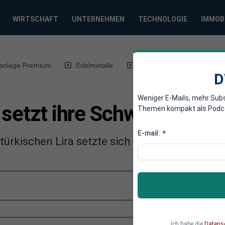
WIRTSCHAFT
UNTERNEHMEN
TECHNOLOGIE
IMMOB
anlage Premium
Edelmetalle
DWN-Magazin
Chin
D
Weniger E-Mails, mehr Sub
 setzt ihre Schwächephas
Themen kompakt als Podcast
E-mail:
*
ürkischen Lira setzte sich am Donnerstag for
Ich habe die
Datens