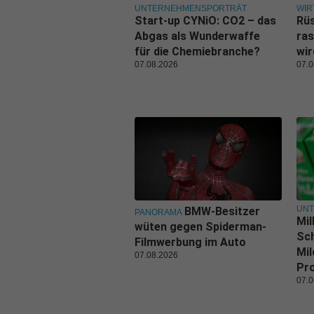
UNTERNEHMENSPORTRÄT
WIR
Start-up CYNiO: CO2 – das
Rüs
Abgas als Wunderwaffe
ras
für die Chemiebranche?
wi
07.08.2026
07.0
UN
BMW-Besitzer
PANORAMA
Mil
wüten gegen Spiderman-
Sch
Filmwerbung im Auto
Mil
07.08.2026
Pr
07.0