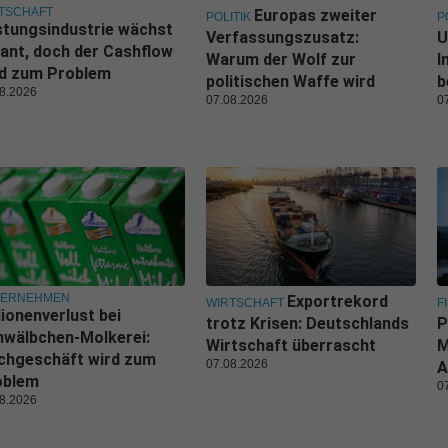
TSCHAFT
Europas zweiter
POLITIK
P
tungsindustrie wächst
Verfassungszusatz:
U
ant, doch der Cashflow
Warum der Wolf zur
I
rd zum Problem
politischen Waffe wird
b
8.2026
07.08.2026
0
TERNEHMEN
Exportrekord
WIRTSCHAFT
F
lionenverlust bei
trotz Krisen: Deutschlands
P
wälbchen-Molkerei:
Wirtschaft überrascht
M
chgeschäft wird zum
07.08.2026
A
oblem
0
8.2026