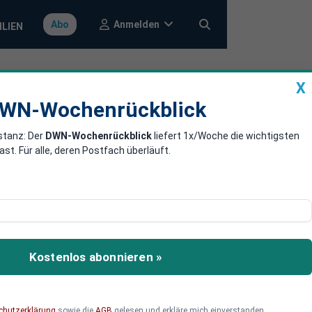
Anmelden
Abo
ILIEN
X
a
DWN-Wochenrückblick
WN-Wochenrückblick
stanz: Der
DWN-Wochenrückblick
liefert 1x/Woche die wichtigsten
e fort
. Für alle, deren Postfach überläuft.
t.
Kostenlos abonnieren »
chutzerklärung
sowie die
AGB
gelesen und erkläre mich einverstanden.