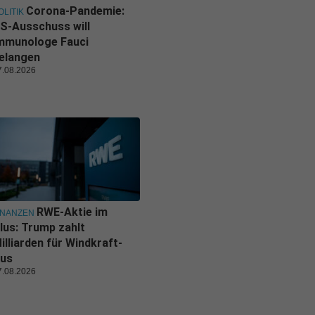
Corona-Pandemie:
OLITIK
S-Ausschuss will
mmunologe Fauci
elangen
7.08.2026
RWE-Aktie im
INANZEN
lus: Trump zahlt
illiarden für Windkraft-
us
7.08.2026