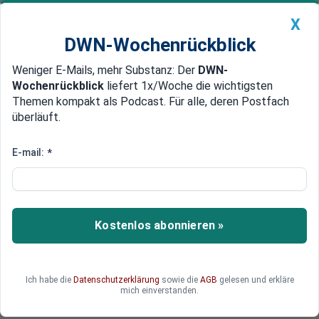
X
DWN-Wochenrückblick
Weniger E-Mails, mehr Substanz: Der
DWN-
Geldanlage Premium
Newsticker
MEIN DWN:
Wochenrückblick
liefert 1x/Woche die wichtigsten
Edelmetalle
DWN-Magazin
China
Themen kompakt als Podcast. Für alle, deren Postfach
überläuft.
DWN-Wochenrückblick
Auto Premium
Deutsche Wohnen im Fokus
E-mail:
*
Berlin: Initiative für Enteignung
großer Immobilieninvestoren
nimmt erste Hürde
Kostenlos abonnieren »
In Berlin hat eine Unterschriften-Initiative für ein
Volksbegehren zur Enteignung großer
Immobiliengesellschaften die erste
Ich habe die
Datenschutzerklärung
sowie die
AGB
gelesen und erkläre
bürokratische Hürde genommen.
mich einverstanden.