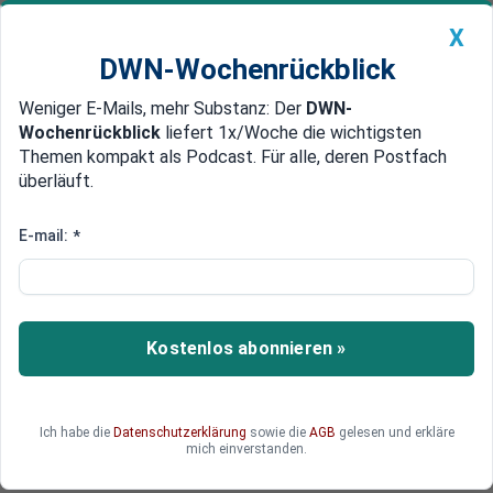
X
DWN-Wochenrückblick
Weniger E-Mails, mehr Substanz: Der
DWN-
Geldanlage Premium
Newsticker
MEIN DWN:
Wochenrückblick
liefert 1x/Woche die wichtigsten
Edelmetalle
DWN-Magazin
China
Themen kompakt als Podcast. Für alle, deren Postfach
überläuft.
DWN-Wochenrückblick
Auto Premium
Erzwungener Kohle-Ausstieg
E-mail:
*
Ifo-Institut: Aufbau einer
Batteriezellenbranche in der
Lausitz wird nicht funktionieren
Kostenlos abonnieren »
Das ifo-Institut sieht Pläne der Bundesregierung
skeptisch, wonach als Ausgleich für die
Schließung der Kohlegruben eine
Ich habe die
Datenschutzerklärung
sowie die
AGB
gelesen und erkläre
Batteriezellenproduktion angesiedelt werden
mich einverstanden.
soll.