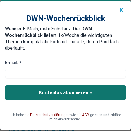
X
DWN-Wochenrückblick
Weniger E-Mails, mehr Substanz: Der
DWN-
Geldanlage Premium
Newsticker
MEIN DWN:
Wochenrückblick
liefert 1x/Woche die wichtigsten
Edelmetalle
DWN-Magazin
China
Themen kompakt als Podcast. Für alle, deren Postfach
überläuft.
DWN-Wochenrückblick
Auto Premium
Aktienkurs bricht ein
E-mail:
*
Marktbericht: Milliardenverlust
der Deutschen Bank im Fokus
Der Handel am deutschen Aktienmarkt stagniert.
Kostenlos abonnieren »
Investoren warten auf Zinsentscheidungen der
EZB.
Ich habe die
Datenschutzerklärung
sowie die
AGB
gelesen und erkläre
mich einverstanden.
Deutsche Wirtschaftsnachrichten