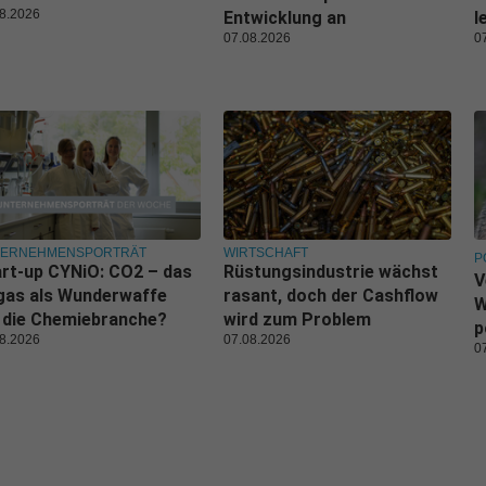
8.2026
Entwicklung an
l
07.08.2026
0
TERNEHMENSPORTRÄT
WIRTSCHAFT
P
rt-up CYNiO: CO2 – das
Rüstungsindustrie wächst
V
gas als Wunderwaffe
rasant, doch der Cashflow
W
 die Chemiebranche?
wird zum Problem
p
8.2026
07.08.2026
0