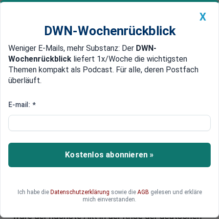
X
DWN-Wochenrückblick
Weniger E-Mails, mehr Substanz: Der
DWN-
Geldanlage Premium
Newsticker
MEIN DWN:
Wochenrückblick
liefert 1x/Woche die wichtigsten
Edelmetalle
DWN-Magazin
China
Themen kompakt als Podcast. Für alle, deren Postfach
überläuft.
DWN-Wochenrückblick
Auto Premium
Bislang unbestätigter Zeitungsbericht
E-mail:
*
Kahlschlag bei Continental:
Berichte über zahlreiche
Werkschließungen in der
Kostenlos abonnieren »
Antriebssparte
Einem Zeitungsbericht zufolge plant der
Zulieferer Continental, fast ein Drittel seiner
Ich habe die
Datenschutzerklärung
sowie die
AGB
gelesen und erkläre
mich einverstanden.
Werke in der Antriebssparte zu schließen. Es
wäre der nächste Akt in der Krise der deutschen