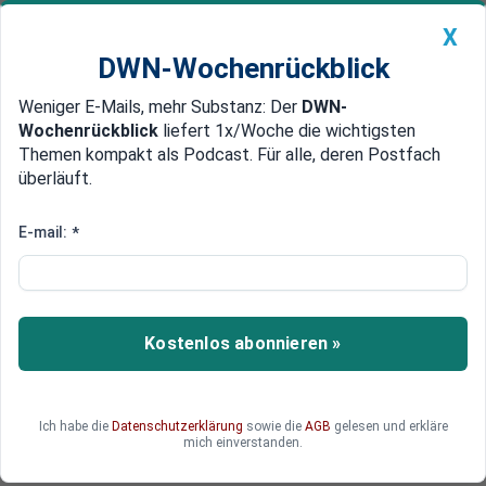
X
DWN-Wochenrückblick
Weniger E-Mails, mehr Substanz: Der
DWN-
Geldanlage Premium
Newsticker
MEIN DWN:
Wochenrückblick
liefert 1x/Woche die wichtigsten
Edelmetalle
DWN-Magazin
China
Themen kompakt als Podcast. Für alle, deren Postfach
überläuft.
DWN-Wochenrückblick
Auto Premium
Weltmarktführer kämpft gegen
E-mail:
*
rückläufige Preise von Uran
Kasachstan setzt weiterhin voll auf die
Atomkraft. Der Weltmarktführer für die
Kostenlos abonnieren »
Uranherstellung, Kazatomprom, muss allerdings
mit einem ganzen Bündel an Problemen fertig
werden.
Ich habe die
Datenschutzerklärung
sowie die
AGB
gelesen und erkläre
mich einverstanden.