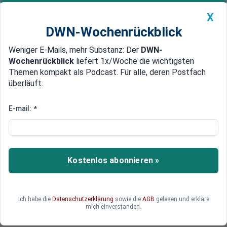
X
DWN-Wochenrückblick
Weniger E-Mails, mehr Substanz: Der
DWN-
Geldanlage Premium
Newsticker
MEIN DWN:
Wochenrückblick
liefert 1x/Woche die wichtigsten
Edelmetalle
DWN-Magazin
China
Themen kompakt als Podcast. Für alle, deren Postfach
überläuft.
DWN-Wochenrückblick
Auto Premium
UBS: Reiche Kunden erwarten
E-mail:
*
Markt-Einbruch im nächsten
Jahr
Kostenlos abonnieren »
Laut einer aktuellen UBS-Umfrage unter
tausenden reichen Investoren erwarten die
meisten von ihnen für das kommende Jahr einen
Markteinbruch und haben entsprechend reagiert.
Ich habe die
Datenschutzerklärung
sowie die
AGB
gelesen und erkläre
mich einverstanden.