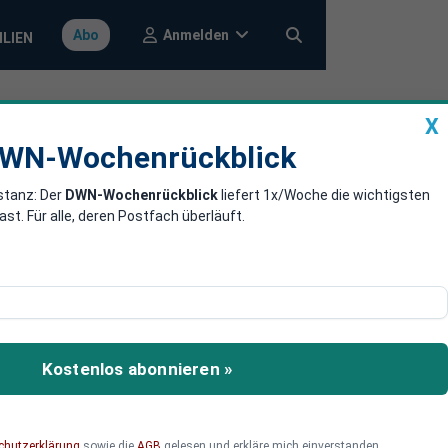
Anmelden
Abo
ILIEN
X
a
DWN-Wochenrückblick
WN-Wochenrückblick
stanz: Der
DWN-Wochenrückblick
liefert 1x/Woche die wichtigsten
ien
. Für alle, deren Postfach überläuft.
PD
Borjans und Saskia Esken
skampf. Die Union
Kostenlos abonnieren »
erungen des
chutzerklärung
sowie die
AGB
gelesen und erkläre mich einverstanden.