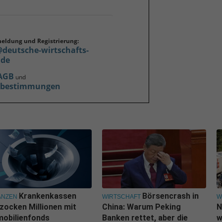
meldung und Registrierung:
@deutsche-wirtschafts-
.de
AGB
und
zbestimmungen
Krankenkassen
Börsencrash in
ANZEN
WIRTSCHAFT
W
zocken Millionen mit
China: Warum Peking
N
obilienfonds
Banken rettet, aber die
w