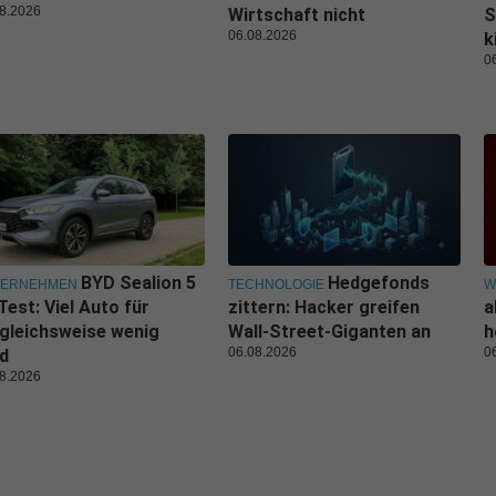
8.2026
Wirtschaft nicht
S
06.08.2026
k
0
BYD Sealion 5
Hedgefonds
TERNEHMEN
TECHNOLOGIE
W
Test: Viel Auto für
zittern: Hacker greifen
a
gleichsweise wenig
Wall-Street-Giganten an
h
06.08.2026
0
d
8.2026