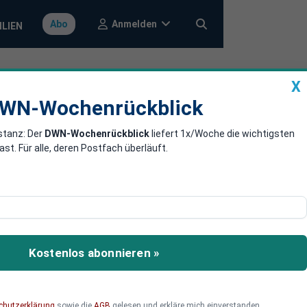
Anmelden
Abo
ILIEN
X
a
DWN-Wochenrückblick
WN-Wochenrückblick
stanz: Der
DWN-Wochenrückblick
liefert 1x/Woche die wichtigsten
: Einführung
. Für alle, deren Postfach überläuft.
r nicht
us Sicht der
Kostenlos abonnieren »
em Brandbrief. Es fehlten
chutzerklärung
sowie die
AGB
gelesen und erkläre mich einverstanden.