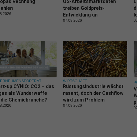
ropas Rechnung
US-Arbeitsmarktdaten
L
zahlen
treiben Goldpreis-
d
8.2026
Entwicklung an
l
07.08.2026
0
TERNEHMENSPORTRÄT
WIRTSCHAFT
P
rt-up CYNiO: CO2 – das
Rüstungsindustrie wächst
V
gas als Wunderwaffe
rasant, doch der Cashflow
W
 die Chemiebranche?
wird zum Problem
p
8.2026
07.08.2026
0