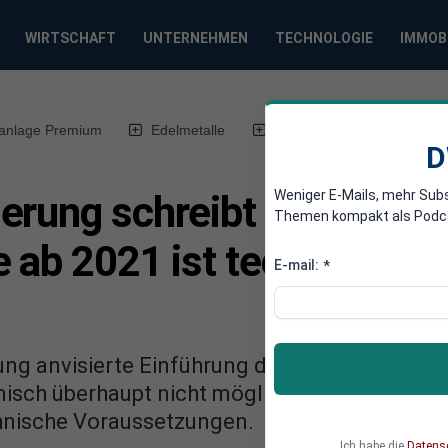
WIRTSCHAFT
UNTERNEHMEN
TECHNOLOGIE
IMMOB
anlage Premium
Edelmetalle
DWN-Magazin
Chin
D
Weniger E-Mails, mehr Sub
erung schreibt Brandbrief
Themen kompakt als Podcast
 ab 2021 ist technisch ga
E-mail:
*
ng anvisierte Einführung der Grundrente ist a
sch überhaupt nicht möglich, heißt es in ein
hnische Voraussetzungen.
Ich habe die
Datens