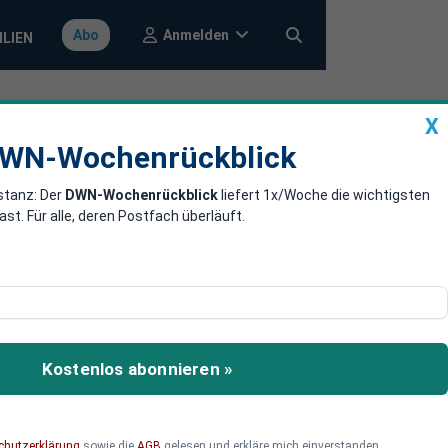
Anmelden
Abo
ILIEN
X
a
DWN-Wochenrückblick
WN-Wochenrückblick
stanz: Der
DWN-Wochenrückblick
liefert 1x/Woche die wichtigsten
ban, Bärte und
. Für alle, deren Postfach überläuft.
Genehmigung erhalten, aus
Kostenlos abonnieren »
chutzerklärung
sowie die
AGB
gelesen und erkläre mich einverstanden.