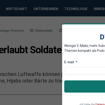
WIRTSCHAFT
UNTERNEHMEN
TECHNOLOGIE
IMMOB
anlage Premium
Edelmetalle
DWN-Magazin
Chin
D
Weniger E-Mails, mehr Sub
rlaubt Soldaten jetzt Tur
Themen kompakt als Podcast
E-mail:
*
ischen Luftwaffe können jetzt offiziell die 
e, Hijabs oder Bärte zu tragen.
Ich habe die
Datens