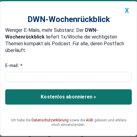
X
DWN-Wochenrückblick
Weniger E-Mails, mehr Substanz: Der
DWN-
Geldanlage Premium
Newsticker
MEIN DWN:
Wochenrückblick
liefert 1x/Woche die wichtigsten
Edelmetalle
DWN-Magazin
China
Themen kompakt als Podcast. Für alle, deren Postfach
überläuft.
DWN-Wochenrückblick
Auto Premium
US-Wirtschaft kollabiert:
E-mail:
*
Handelsdefizit und
Staatsschulden außer Kontrolle
und jetzt droht auch noch
Kostenlos abonnieren »
Inflation
Die neuesten Wirtschaftsdaten aus den USA
Ich habe die
Datenschutzerklärung
sowie die
AGB
gelesen und erkläre
mich einverstanden.
sind besorgniserregend. Amerikas Wirtschaft ist
stark angeschlagen. Das riesige Handelsdefizit