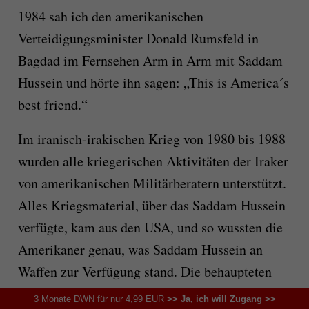
1984 sah ich den amerikanischen
Verteidigungsminister Donald Rumsfeld in
Bagdad im Fernsehen Arm in Arm mit Saddam
Hussein und hörte ihn sagen: „This is America´s
best friend.“
Im iranisch-irakischen Krieg von 1980 bis 1988
wurden alle kriegerischen Aktivitäten der Iraker
von amerikanischen Militärberatern unterstützt.
Alles Kriegsmaterial, über das Saddam Hussein
verfügte, kam aus den USA, und so wussten die
Amerikaner genau, was Saddam Hussein an
Waffen zur Verfügung stand. Die behaupteten
und nie gefundenen Massenvernichtungswaffen
3 Monate DWN für nur 4,99 EUR
>> Ja, ich will Zugang >>