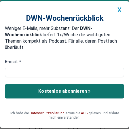
X
DWN-Wochenrückblick
Weniger E-Mails, mehr Substanz: Der
DWN-
Geldanlage Premium
Newsticker
MEIN DWN:
Wochenrückblick
liefert 1x/Woche die wichtigsten
Edelmetalle
DWN-Magazin
China
Themen kompakt als Podcast. Für alle, deren Postfach
überläuft.
DWN-Wochenrückblick
Auto Premium
"Die meisten Brennpunkte der
E-mail:
*
Welt kenne ich aus eigenem
Erleben": Erinnerungen eines
DWN-Lesers
Kostenlos abonnieren »
Die DWN veröffentlichen die Erinnerungen ihres
Lesers Horst Zeck. Der mittlerweile 83-jährige
Ich habe die
Datenschutzerklärung
sowie die
AGB
gelesen und erkläre
Export-Kaufmann hat ein abenteuerliches Leben
mich einverstanden.
geführt, in dessen Verlauf er die halbe Welt