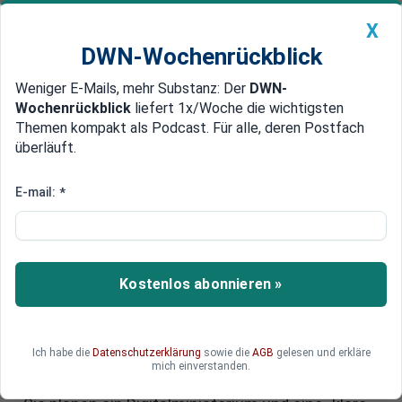
X
DWN-Wochenrückblick
Weniger E-Mails, mehr Substanz: Der
DWN-
Geldanlage Premium
Newsticker
MEIN DWN:
Wochenrückblick
liefert 1x/Woche die wichtigsten
Edelmetalle
DWN-Magazin
China
Themen kompakt als Podcast. Für alle, deren Postfach
überläuft.
DWN-Wochenrückblick
Auto Premium
Laschet und Spahn planen Ära
E-mail:
*
nach Merkel: „Klare Abgrenzung
nach rechts“ und
Digitalministerium
Kostenlos abonnieren »
Nordrhein-Westfalens Ministerpräsident Armin
Laschet und Bundesgesundheitsminister
Ich habe die
Datenschutzerklärung
sowie die
AGB
gelesen und erkläre
Jens Spahn (CDU) haben ein Programm für die
mich einverstanden.
CDU nach der Ära von Angela Merkel vorgelegt.