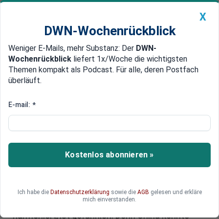
X
DWN-Wochenrückblick
Weniger E-Mails, mehr Substanz: Der
DWN-
Geldanlage Premium
Newsticker
MEIN DWN:
Wochenrückblick
liefert 1x/Woche die wichtigsten
Edelmetalle
DWN-Magazin
China
Themen kompakt als Podcast. Für alle, deren Postfach
überläuft.
DWN-Wochenrückblick
Auto Premium
Will Angela Merkel die deutsche
E-mail:
*
Wirtschaft an China
verschachern?
Kostenlos abonnieren »
Deutschland und China haben sich auf ein
geheimes Investitionsabkommen geeinigt, das
die Position des Reichs der Mitte in Europa
stärken wird. Doch der Schritt Merkels, der mit
Ich habe die
Datenschutzerklärung
sowie die
AGB
gelesen und erkläre
mich einverstanden.
den Ideen des Weltwirtschaftsforums
harmoniert, ist gefährlich. Denn China könnte