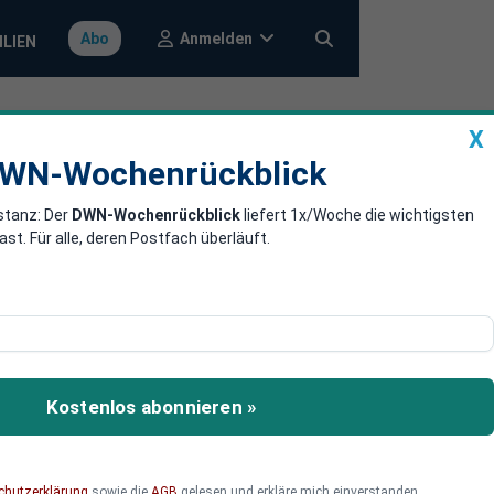
Anmelden
Abo
ILIEN
X
a
DWN-Wochenrückblick
WN-Wochenrückblick
stanz: Der
DWN-Wochenrückblick
liefert 1x/Woche die wichtigsten
sten sind immer
. Für alle, deren Postfach überläuft.
to früherer RAF-
chten führt durch viele
Kostenlos abonnieren »
chutzerklärung
sowie die
AGB
gelesen und erkläre mich einverstanden.