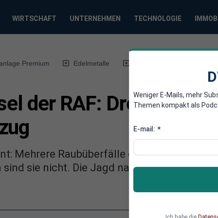
WIRTSCHAFT
UNTERNEHMEN
TECHNOLOGIE
IMMOB
anlage Premium
Edelmetalle
DWN-Magazin
Chin
D
Weniger E-Mails, mehr Sub
sel der RAF: Drei Terrori
Themen kompakt als Podcast
bzug
E-mail:
*
nnt: Mehrere Raubüberfälle gehen auf das Kon
n sind sie nicht. Die Jagd nach den Untergetau
Ich habe die
Datens