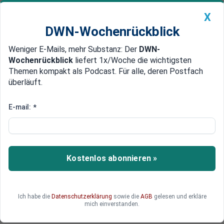
X
DWN-Wochenrückblick
Weniger E-Mails, mehr Substanz: Der
DWN-
Geldanlage Premium
Newsticker
MEIN DWN:
Wochenrückblick
liefert 1x/Woche die wichtigsten
Edelmetalle
DWN-Magazin
China
Themen kompakt als Podcast. Für alle, deren Postfach
überläuft.
DWN-Wochenrückblick
Auto Premium
Deutsche greifen im Lockdown
E-mail:
*
zu Wein, Zigaretten und Pfeifen
Im Lockdown verändern sich die
Lebensgewohnheiten. Insbesondere der starke
Kostenlos abonnieren »
Anstieg des Pfeifen-Rauchens überrascht.
Ich habe die
Datenschutzerklärung
sowie die
AGB
gelesen und erkläre
mich einverstanden.
Deutsche Wirtschaftsnachrichten