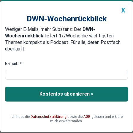
X
DWN-Wochenrückblick
Weniger E-Mails, mehr Substanz: Der
DWN-
Geldanlage Premium
Newsticker
MEIN DWN:
Wochenrückblick
liefert 1x/Woche die wichtigsten
Edelmetalle
DWN-Magazin
China
Themen kompakt als Podcast. Für alle, deren Postfach
überläuft.
DWN-Wochenrückblick
Auto Premium
Corona-Masken-Affäre: Razzia
E-mail:
*
bei Vize-Chef der CDU/CSU-
Bundestagsfraktion
Kostenlos abonnieren »
Der Vize-Vorsitzende der CDU/CSU-
Bundestagsfraktion, Georg Nüßlein, steht nach
Angaben der „Bild-Zeitung“ im Verdacht, einem
Maskenhersteller Aufträge beschafft und sich
Ich habe die
Datenschutzerklärung
sowie die
AGB
gelesen und erkläre
mich einverstanden.
persönlich bereichert zu haben.