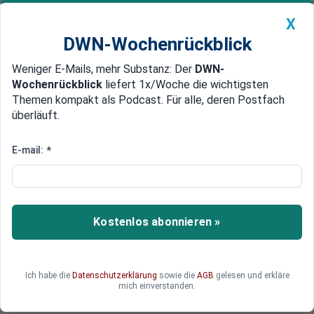
X
DWN-Wochenrückblick
Weniger E-Mails, mehr Substanz: Der
DWN-
Geldanlage Premium
Newsticker
MEIN DWN:
Wochenrückblick
liefert 1x/Woche die wichtigsten
Edelmetalle
DWN-Magazin
China
Themen kompakt als Podcast. Für alle, deren Postfach
überläuft.
DWN-Wochenrückblick
Auto Premium
Deutsche Garanten: Sparkassen
E-mail:
*
halten Ergebnis in Corona-Krise
weitgehend stabil
Kostenlos abonnieren »
Die 376 Sparkassen in Deutschland haben ihr
Ergebnis im vergangenen Jahr trotz der Corona-
Krise weitgehend stabil gehalten
Ich habe die
Datenschutzerklärung
sowie die
AGB
gelesen und erkläre
mich einverstanden.