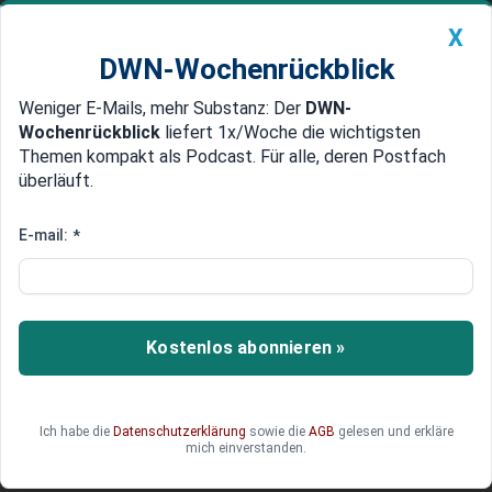
X
DWN-Wochenrückblick
Weniger E-Mails, mehr Substanz: Der
DWN-
Geldanlage Premium
Newsticker
MEIN DWN:
Wochenrückblick
liefert 1x/Woche die wichtigsten
Edelmetalle
DWN-Magazin
China
Themen kompakt als Podcast. Für alle, deren Postfach
überläuft.
DWN-Wochenrückblick
Auto Premium
Berliner High-Tech-Schmiede
E-mail:
*
sorgt für Wiederverwertung der
E-Batterien - und entwickelt
damit ganze E-Branche
Kostenlos abonnieren »
Die Entsorgung von E-Batterien für
Stromfahrzeuge ist mitunter ein Problem. Jetzt
Ich habe die
Datenschutzerklärung
sowie die
AGB
gelesen und erkläre
hat ein Berliner Startup dafür eine Lösung
mich einverstanden.
gefunden.