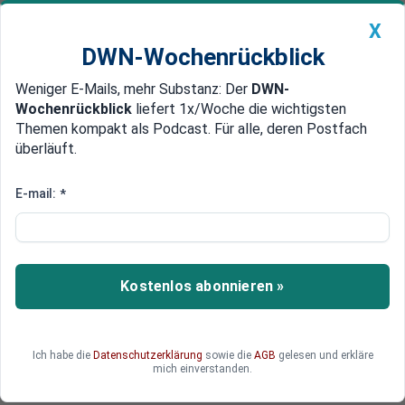
X
DWN-Wochenrückblick
Weniger E-Mails, mehr Substanz: Der
DWN-
Geldanlage Premium
Newsticker
MEIN DWN:
Wochenrückblick
liefert 1x/Woche die wichtigsten
Edelmetalle
DWN-Magazin
China
Themen kompakt als Podcast. Für alle, deren Postfach
überläuft.
DWN-Wochenrückblick
Auto Premium
CDU-Kanzlerkandidatur: Merz
E-mail:
*
kämpft jetzt für Laschet - und
gegen Söder
Kostenlos abonnieren »
Friedrich Merz hat den möglichen
Kanzlerkandidaten Markus Söder (CSU)
aufgefordert, doch erstmal die Landtagswahlen
in Bayern zu gewinnen.
Ich habe die
Datenschutzerklärung
sowie die
AGB
gelesen und erkläre
mich einverstanden.