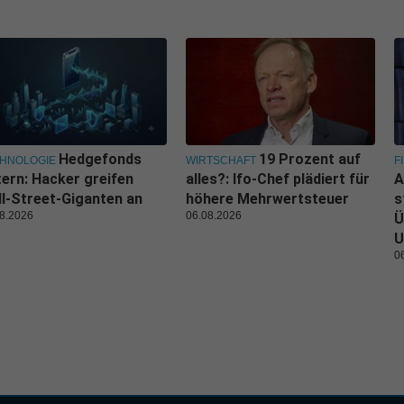
Hedgefonds
19 Prozent auf
HNOLOGIE
WIRTSCHAFT
F
tern: Hacker greifen
alles?: Ifo-Chef plädiert für
A
l-Street-Giganten an
höhere Mehrwertsteuer
s
8.2026
06.08.2026
Ü
U
0