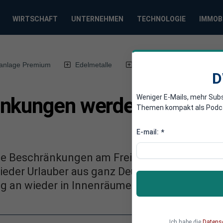
WIRTSCHAFT
UNTERNEHMEN
TECHNOLOGIE
IMMOB
anlage Premium
Edelmetalle
DWN-Magazin
Chin
D
Weniger E-Mails, mehr Sub
nkungen werden ab dem 4
Themen kompakt als Podcast
E-mail:
*
che Beschränkungen am Freitag deutlich gelo
der Urlauber aus ganz Deutschland. Hambur
ag an wieder in Innenräumen Gäste bewirten.
Ich habe die
Datens