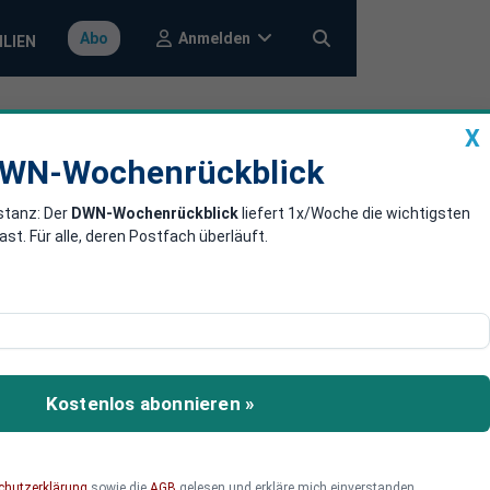
Anmelden
Abo
ILIEN
X
a
DWN-Wochenrückblick
WN-Wochenrückblick
stanz: Der
DWN-Wochenrückblick
liefert 1x/Woche die wichtigsten
. Juni 2021
. Für alle, deren Postfach überläuft.
ckert. Mecklenburg-
ger Restaurants und
Kostenlos abonnieren »
chutzerklärung
sowie die
AGB
gelesen und erkläre mich einverstanden.