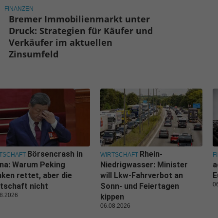
FINANZEN
Bremer Immobilienmarkt unter
Druck: Strategien für Käufer und
Verkäufer im aktuellen
Zinsumfeld
Börsencrash in
Rhein-
TSCHAFT
WIRTSCHAFT
F
ina: Warum Peking
Niedrigwasser: Minister
a
ken rettet, aber die
will Lkw-Fahrverbot an
E
0
tschaft nicht
Sonn- und Feiertagen
8.2026
kippen
06.08.2026