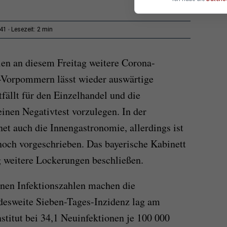
2 min
:41
Lesezeit:
en an diesem Freitag weitere Corona-
Vorpommern lässt wieder auswärtige
tfällt für den Einzelhandel und die
inen Negativtest vorzulegen. In der
et auch die Innengastronomie, allerdings ist
 noch vorgeschrieben. Das bayerische Kabinett
g weitere Lockerungen beschließen.
enen Infektionszahlen machen die
esweite Sieben-Tages-Inzidenz lag am
stitut bei 34,1 Neuinfektionen je 100 000