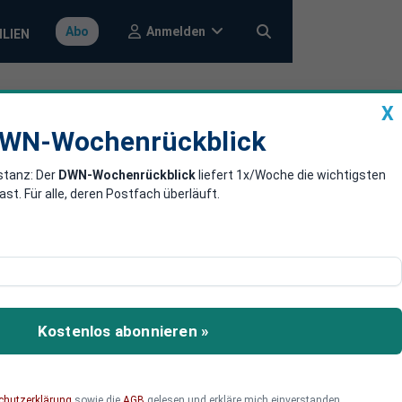
Anmelden
Abo
ILIEN
X
a
DWN-Wochenrückblick
WN-Wochenrückblick
stanz: Der
DWN-Wochenrückblick
liefert 1x/Woche die wichtigsten
e Banken herab
. Für alle, deren Postfach überläuft.
 betroffenen Institute
Kostenlos abonnieren »
chutzerklärung
sowie die
AGB
gelesen und erkläre mich einverstanden.