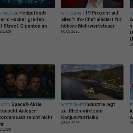
Hedgefonds
19 Prozent auf
HNOLOGIE
WIRTSCHAFT
F
tern: Hacker greifen
alles?: Ifo-Chef plädiert für
A
l-Street-Giganten an
höhere Mehrwertsteuer
s
8.2026
06.08.2026
Ü
U
0
SpaceX-Aktie
Industrie legt
ANZEN
WIRTSCHAFT
F
täuscht Anleger:
zu: Rhein wird zum
l
ordumsatz reicht nicht
Konjunkturrisiko
A
06.08.2026
0
hr
8.2026