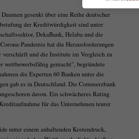
 Daumen gesenkt über eine Reihe deutscher
bstufung der Kreditwürdigkeit sind unter
chaftssektor, DekaBank, Helaba und die
 Corona-Pandemie hat die Herausforderungen
verschärft und die Institute im Vergleich zu
r wettbewerbsfähig gemacht", begründete
 nahmen die Experten 60 Banken unter die
ngen gab es in Deutschland. Die Commerzbank
ngeschoren davon. Ein schwächeres Rating
e Kreditaufnahme für das Unternehmen teurer
ide unter einem anhaltenden Kostendruck,