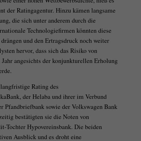
sowie einer hohen Wettbewerbsdichte, hieß es
t der Ratingagentur. Hinzu kämen langsame
rung, die sich unter anderem durch die
ernationale Technologiefirmen könnten diese
 drängen und den Ertragsdruck noch weiter
ysten hervor, dass sich das Risiko von
Jahr angesichts der konjunkturellen Erholung
erde.
angfristige Rating des
ekaBank, der Helaba und ihrer im Verbund
er Pfandbriefbank sowie der Volkswagen Bank
eitig bestätigten sie die Noten von
t-Tochter Hypovereinsbank. Die beiden
tiven Ausblick und es droht eine