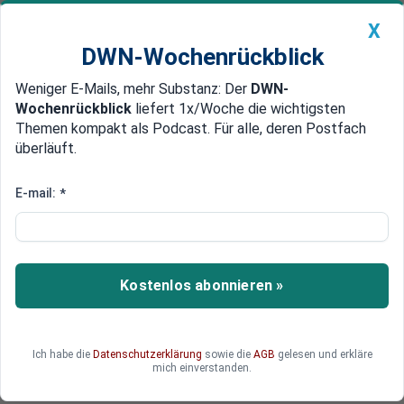
X
DWN-Wochenrückblick
Weniger E-Mails, mehr Substanz: Der
DWN-
Geldanlage Premium
Newsticker
MEIN DWN:
Wochenrückblick
liefert 1x/Woche die wichtigsten
Edelmetalle
DWN-Magazin
China
Themen kompakt als Podcast. Für alle, deren Postfach
überläuft.
DWN-Wochenrückblick
Auto Premium
80 Jahre nach "Barbarossa":
E-mail:
*
Europa ist gespalten und hilflos -
während die Nato den Konflikt
mit Russland weiter anheizt
Kostenlos abonnieren »
DWN-Kolumnist Ronald Barazon liefert eine
umfassende Analyse der geopolitischen
Ich habe die
Datenschutzerklärung
sowie die
AGB
gelesen und erkläre
Situation, in der sich unser Kontinent derzeit
mich einverstanden.
befindet: Pflichtlektüre!