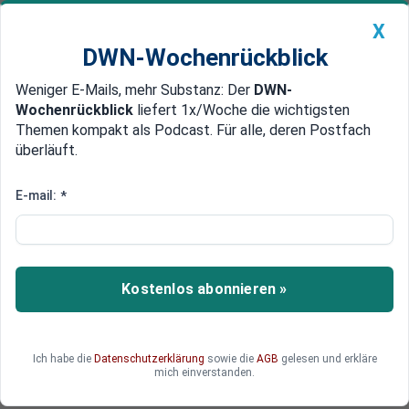
X
DWN-Wochenrückblick
Weniger E-Mails, mehr Substanz: Der
DWN-
Geldanlage Premium
Newsticker
MEIN DWN:
Wochenrückblick
liefert 1x/Woche die wichtigsten
Edelmetalle
DWN-Magazin
China
Themen kompakt als Podcast. Für alle, deren Postfach
überläuft.
DWN-Wochenrückblick
Auto Premium
US-Armee behält Stützpunkte,
E-mail:
*
die an Deutschland
zurückgegeben werden sollten
Kostenlos abonnieren »
Das US-Militär will mehrere Standorte behalten,
die eigentlich an Deutschland zurückgegeben
werden sollten. Zudem wird eine zur Schließung
anstehende Basis reaktiviert.
Ich habe die
Datenschutzerklärung
sowie die
AGB
gelesen und erkläre
mich einverstanden.