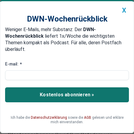
X
DWN-Wochenrückblick
Weniger E-Mails, mehr Substanz: Der
DWN-
Geldanlage Premium
Newsticker
MEIN DWN:
Wochenrückblick
liefert 1x/Woche die wichtigsten
Edelmetalle
DWN-Magazin
China
Themen kompakt als Podcast. Für alle, deren Postfach
überläuft.
DWN-Wochenrückblick
Auto Premium
Generalbundesanwalt meldet
E-mail:
*
Festnahme wegen
geheimdienstlicher
Agententätigkeit
Kostenlos abonnieren »
Die Bundesanwaltschaft hat gestern (10. August
2021) aufgrund eines Haftbefehls des
Ich habe die
Datenschutzerklärung
sowie die
AGB
gelesen und erkläre
Ermittlungsrichters des Bundesgerichtshofs
mich einverstanden.
vom 4. August 2021 den britischen