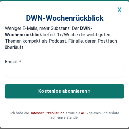
X
DWN-Wochenrückblick
Weniger E-Mails, mehr Substanz: Der
DWN-
Geldanlage Premium
Newsticker
MEIN DWN:
Wochenrückblick
liefert 1x/Woche die wichtigsten
Edelmetalle
DWN-Magazin
China
Themen kompakt als Podcast. Für alle, deren Postfach
überläuft.
DWN-Wochenrückblick
Auto Premium
Gaspreise auf Höhenflug - den
E-mail:
*
Deutschen droht ein teurer
Winter
Kostenlos abonnieren »
Die Preise für Erdgas steigen und steigen.
Zugleich sind die Speicher hierzulande noch
vergleichsweise leer. Was steckt dahinter?
Ich habe die
Datenschutzerklärung
sowie die
AGB
gelesen und erkläre
mich einverstanden.