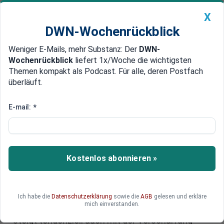
X
DWN-Wochenrückblick
Weniger E-Mails, mehr Substanz: Der
DWN-
Geldanlage Premium
Newsticker
MEIN DWN:
Wochenrückblick
liefert 1x/Woche die wichtigsten
Edelmetalle
DWN-Magazin
China
Themen kompakt als Podcast. Für alle, deren Postfach
überläuft.
DWN-Wochenrückblick
Auto Premium
Schnellt der Goldpreis bis zum
E-mail:
*
Ende des Jahres auf 3.000 Dollar
hoch?
Kostenlos abonnieren »
In Zeiten wie diesen, in denen die Geld- und
Fiskalpolitik noch nie lockerer war, könnte der
Goldpreis bis zum Endes des Jahres noch auf
3.000 US-Dollar steigen. Das hat nicht nur einen
Ich habe die
Datenschutzerklärung
sowie die
AGB
gelesen und erkläre
mich einverstanden.
geldpolitischen Hintergrund. Denn der Goldpreis
steigt tendenziell auch mit der Verschärfung