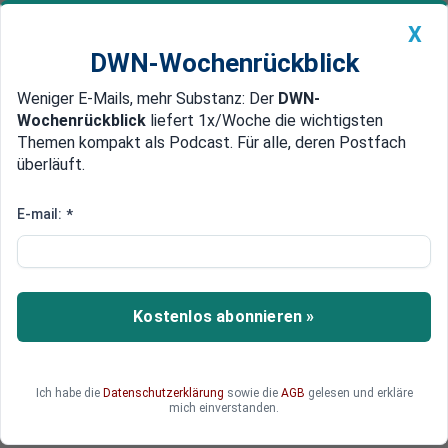
X
DWN-Wochenrückblick
Weniger E-Mails, mehr Substanz: Der
DWN-
Geldanlage Premium
Newsticker
MEIN DWN:
Wochenrückblick
liefert 1x/Woche die wichtigsten
Edelmetalle
DWN-Magazin
China
Themen kompakt als Podcast. Für alle, deren Postfach
überläuft.
DWN-Wochenrückblick
Auto Premium
Aufträge der deutschen
E-mail:
*
Industrie brechen überraschend
ein
Kostenlos abonnieren »
Die deutschen Industrieunternehmen
verzeichneten im August einen Rückgang ihrer
Aufträge um 7,7 Prozent gegenüber dem
Vormonat. Die Ökonomen sind überrascht, geben
Ich habe die
Datenschutzerklärung
sowie die
AGB
gelesen und erkläre
mich einverstanden.
aber Entwarnung.